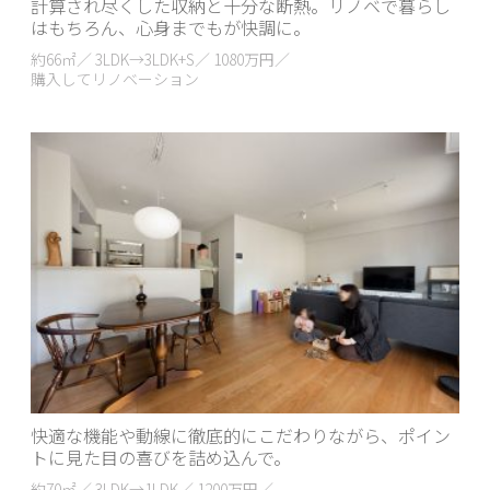
計算され尽くした収納と十分な断熱。リノベで暮らし
はもちろん、心身までもが快調に。
約66㎡／ 3LDK→3LDK+S／ 1080万円／
購入してリノベーション
快適な機能や動線に徹底的にこだわりながら、ポイン
トに見た目の喜びを詰め込んで。
約70㎡／ 3LDK→1LDK／ 1200万円／