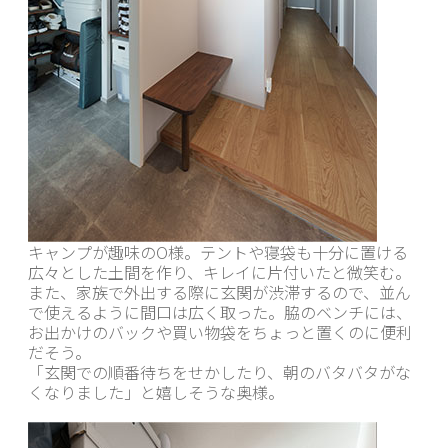
キャンプが趣味のО様。テントや寝袋も十分に置ける
広々とした土間を作り、キレイに片付いたと微笑む。
また、家族で外出する際に玄関が渋滞するので、並ん
で使えるように間口は広く取った。脇のベンチには、
お出かけのバックや買い物袋をちょっと置くのに便利
だそう。
「玄関での順番待ちをせかしたり、朝のバタバタがな
くなりました」と嬉しそうな奥様。