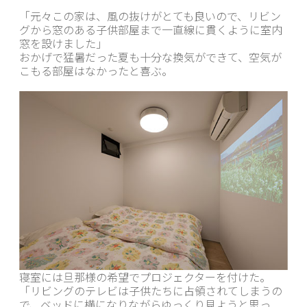
「元々この家は、風の抜けがとても良いので、リビン
グから窓のある子供部屋まで一直線に貫くように室内
窓を設けました」
おかげで猛暑だった夏も十分な換気ができて、空気が
こもる部屋はなかったと喜ぶ。
寝室には旦那様の希望でプロジェクターを付けた。
「リビングのテレビは子供たちに占領されてしまうの
で、ベッドに横になりながらゆっくり見ようと思っ