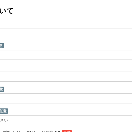
いて
意
意
任意