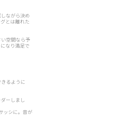
認しながら決め
ングとは離れた
さい空間なら予
レになり満足で
できるように
ーダーしまし
サッシに。音が