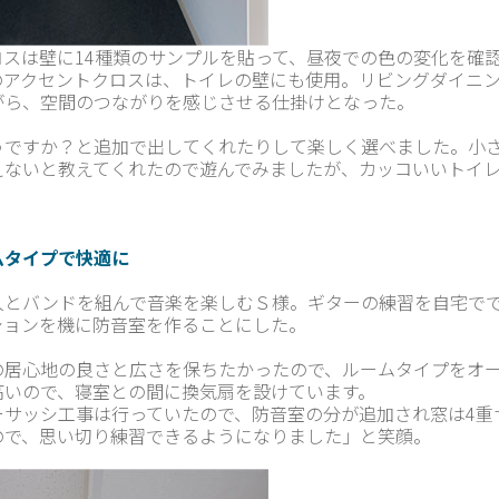
ロスは壁に14種類のサンプルを貼って、昼夜での色の変化を確
のアクセントクロスは、トイレの壁にも使用。リビングダイニ
がら、空間のつながりを感じさせる仕掛けとなった。
うですか？と追加で出してくれたりして楽しく選べました。小
えないと教えてくれたので遊んでみましたが、カッコいいトイ
ムタイプで快適に
人とバンドを組んで音楽を楽しむＳ様。ギターの練習を自宅で
ションを機に防音室を作ることにした。
の居心地の良さと広さを保ちたかったので、ルームタイプをオ
高いので、寝室との間に換気扇を設けています。
ーサッシ工事は行っていたので、防音室の分が追加され窓は4重
ので、思い切り練習できるようになりました」と笑顔。