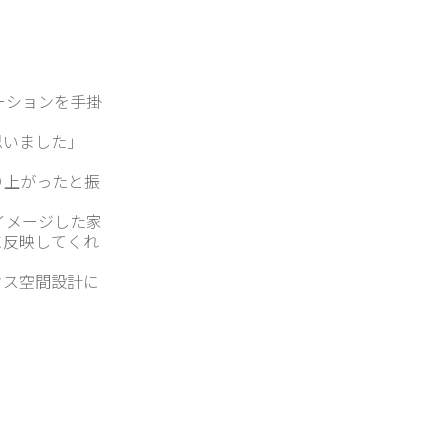
ーションを手掛
思いました」
り上がったと振
イメージした家
に反映してくれ
クス空間設計に