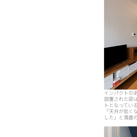
インパクトの
設置された梁
トとなってい
「天井が低く
した」と満面