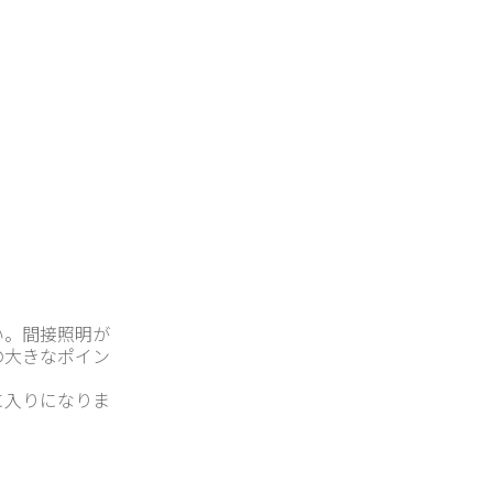
い。間接照明が
の大きなポイン
に入りになりま