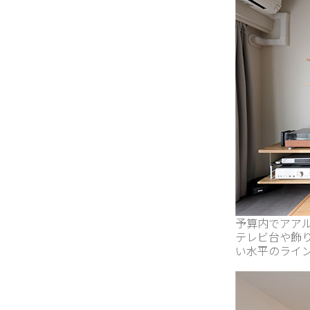
予算内でアア
テレビ台や飾
い水平のライ