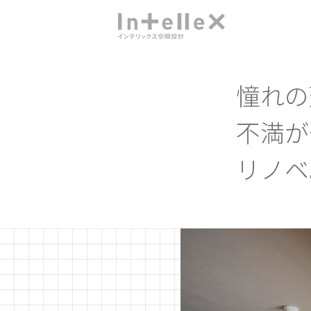
憧れの
不満が
リノベ