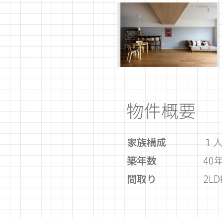
物件概要
家族構成
１
築年数
40
間取り
2LD