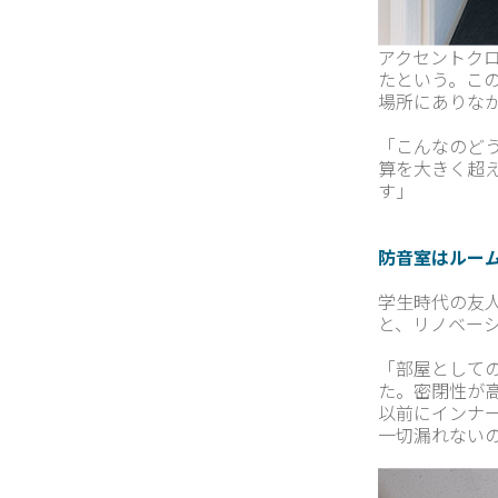
アクセントク
たという。こ
場所にありな
「こんなのど
算を大きく超
す」
防音室はルー
学生時代の友
と、リノベー
「部屋として
た。密閉性が
以前にインナ
一切漏れない