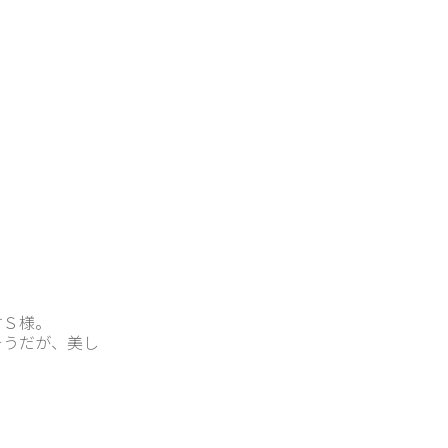
すＳ様。
そうだが、美し