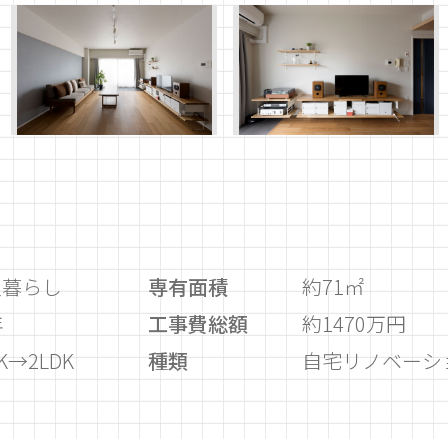
人暮らし
専有面積
約71㎡
年
工事費総額
約1470万円
K→2LDK
種類
自宅リノベーシ