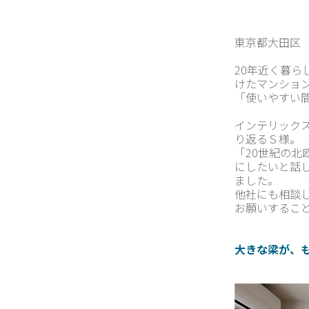
東京都大田区
20年近く暮
けたマンショ
「使いやすい
インテリック
り返るＳ様。
「20世紀の
にしたいと話
ました。
他社にも相談
お願いするこ
大きな梁が、