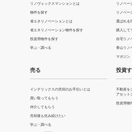
リノヴェックスマンションとは
リノベー
物件を探す
リノベー
省エネリノベーションとは
選ばれる
省エネリノベーション物件を探す
購入して
投資用物件を探す
自宅リノ
学ぶ・調べる
青山リノ
マガジン
売る
投資
インテリックスの売却のお手伝いとは
不動産を
アセット
買い取ってもらう
投資用物
仲介してもらう
売却後も住み続けたい
学ぶ・調べる