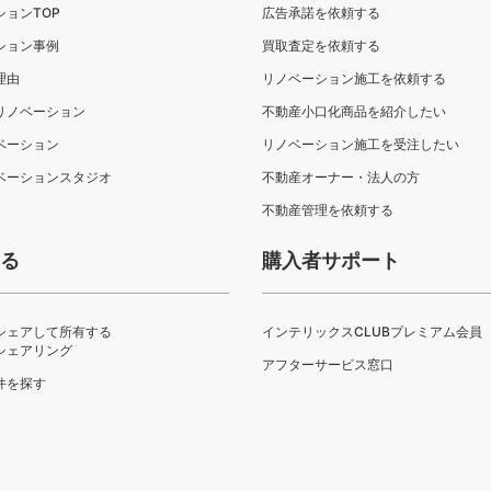
ションTOP
広告承諾を依頼する
ション事例
買取査定を依頼する
理由
リノベーション施工を依頼する
リノベーション
不動産小口化商品を紹介したい
ベーション
リノベーション施工を受注したい
ベーションスタジオ
不動産オーナー・法人の方
不動産管理を依頼する
する
購入者サポート
シェアして所有する
インテリックスCLUBプレミアム会員
シェアリング
アフターサービス窓口
件を探す