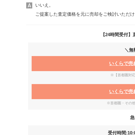
いいえ。
ご提案した査定価格を元に売却をご検討いただけ
【24時間受付】
＼無
いくらで売
※【首都圏対
いくらで売
※首都圏・その
急
受付時間:10:0