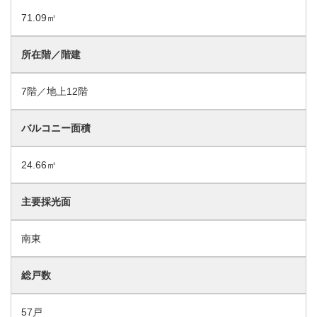
71.09㎡
所在階／階建
7階／地上12階
バルコニー面積
24.66㎡
主要採光面
南東
総戸数
57戸