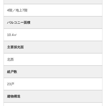
4階／地上7階
バルコニー面積
10.4㎡
主要採光面
北西
総戸数
23戸
建物構造