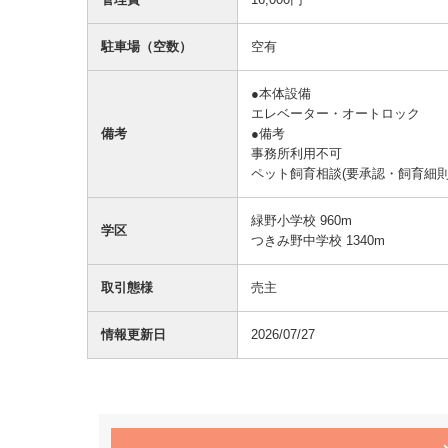
駐車場（空数）
空有
●本体設備
エレベーター・オートロック
備考
●備考
事務所利用不可
ペット飼育相談(要承認・飼育細則
緑野小学校 960m
学区
つきみ野中学校 1340m
取引態様
売主
情報更新日
2026/07/27