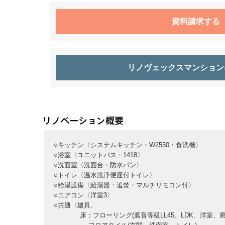
資料請求する
リノヴェックスマンション
○キッチン〈システムキッチン・W2550・食洗機〉
○浴室〈ユニットバス・1418〉
○洗面室〈洗面台・防水パン〉
○トイレ〈温水洗浄便座付トイレ〉
○給湯設備〈給湯器・追焚・マルチリモコン付〉
○エアコン〈洋室3〉
○共通〈建具、
床：フローリング(遮音等級LL45、LDK、洋室、廊