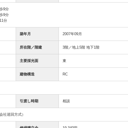
歩9分
歩9分
11分
築年月
2007年09月
所在階／階建
3階／地上5階 地下1階
主要採光面
東
建物構造
RC
引渡し時期
相談
会社巡回方式）
修繕積立金
19,340円