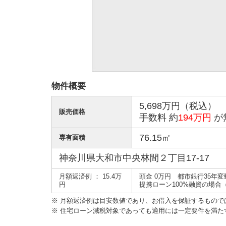
物件概要
5,698万円（税込）
販売価格
手数料 約
194万円
が
76.15㎡
専有面積
神奈川県大和市中央林間２丁目17-17
月額返済例 ： 15.4万
頭金 0万円 都市銀行35年変動
円
提携ローン100%融資の場合（
※ 月額返済例は目安数値であり、お借入を保証するもので
※ 住宅ローン減税対象であっても適用には一定要件を満た