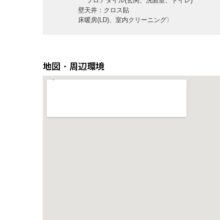
フロアタイル(玄関、洗面室、トイレ)
壁天井：クロス貼
床暖房(LD)、室内クリーニング〉