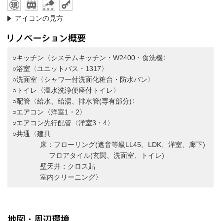
アイコンの見方
○キッチン〈システムキッチン・W2400・食洗機〉
○浴室〈ユニットバス・1317〉
○洗面室〈シャワー付洗面化粧台・防水パン〉
○トイレ〈温水洗浄便座付トイレ〉
○配管〈給水、給湯、排水管(専有部分)〉
○エアコン〈洋室1・2〉
○エアコン先行配管〈洋室3・4〉
○共通〈建具
床：フローリング(遮音等級LL45、LDK、洋室、廊下)
フロアタイル(玄関、洗面室、トイレ)
壁天井：クロス貼
室内クリーニング〉