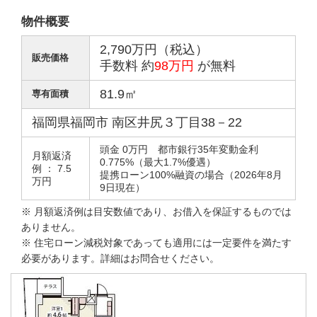
物件概要
2,790万円（税込）
販売価格
手数料 約
98万円
が無料
81.9㎡
専有面積
福岡県福岡市 南区井尻３丁目38－22
頭金 0万円 都市銀行35年変動金利
月額返済
0.775%（最大1.7%優遇）
例 ： 7.5
提携ローン100%融資の場合（2026年8月
万円
9日現在）
※ 月額返済例は目安数値であり、お借入を保証するものでは
ありません。
※ 住宅ローン減税対象であっても適用には一定要件を満たす
必要があります。詳細はお問合せください。