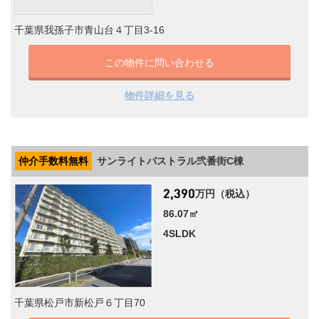
千葉県我孫子市青山台４丁目3-16
この物件に問い合わせる
物件詳細を見る
仲介手数料無料
サンライトパストラル弐番街C棟
万円（税込）
86.07㎡
4SLDK
千葉県松戸市新松戸６丁目70