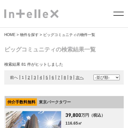
HOME
>
物件を探す
> ビッグコミュニティの物件一覧
ビッグコミュニティの検索結果一覧
検索結果
81
件がヒットしました
前へ
1
2
3
4
5
6
7
8
9
次へ
仲介手数料無料
東京パークタワー
万円（税込）
116.65㎡