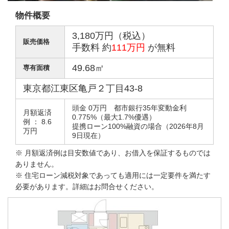
物件概要
3,180万円（税込）
販売価格
手数料 約
111万円
が無料
49.68㎡
専有面積
東京都江東区亀戸２丁目43-8
頭金 0万円 都市銀行35年変動金利
月額返済
0.775%（最大1.7%優遇）
例 ： 8.6
提携ローン100%融資の場合（2026年8月
万円
9日現在）
※ 月額返済例は目安数値であり、お借入を保証するものでは
ありません。
※ 住宅ローン減税対象であっても適用には一定要件を満たす
必要があります。詳細はお問合せください。