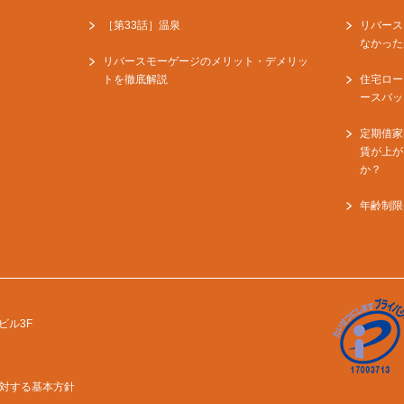
［第33話］温泉
リバース
なかった
リバースモーゲージのメリット・デメリッ
トを徹底解説
住宅ロー
ースバッ
定期借家
賃が上が
か？
年齢制限
ビル3F
に対する基本方針