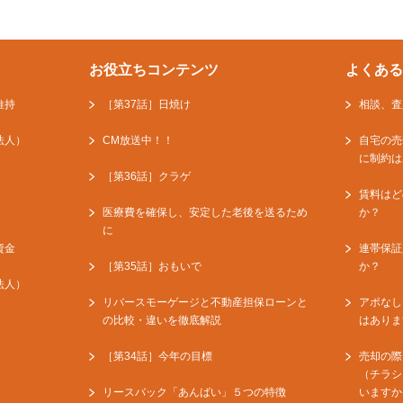
お役立ちコンテンツ
よくある
維持
［第37話］日焼け
相談、査
法人）
CM放送中！！
自宅の売
に制約は
［第36話］クラゲ
賃料はど
医療費を確保し、安定した老後を送るため
か？
に
資金
連帯保証
［第35話］おもいで
か？
法人）
リバースモーゲージと不動産担保ローンと
アポなし
の比較・違いを徹底解説
はありま
［第34話］今年の目標
売却の際
（チラシ
リースバック「あんばい」５つの特徴
いますか